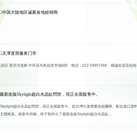
ING中国大陆地区诚募各地経销商
ING天津直营服务门市
辰区 普济河道桥 中环花鸟鱼批发市场B馆 电话：022-59957468 竭诚欢迎蒞临指
最新改版Skylight超白水晶缸問世，現正全面販售中。
Skylight超白水晶缸問世，現正全面販售中。從台灣引進專業技術團隊、配合進口
體根基。經多年焠鍊，终于制作出了最新改版Skylight超白水晶缸...