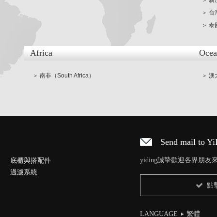
＞ 新
＞ 台
＞ 泰國
Africa
Ocea
＞ 南非（South Africa）
＞ 澳大
Send mail to Y
底櫃與搭配件
yiding誠摯歡迎各界朋
過濾系統
點
LANGUAGE
繁體