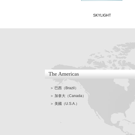
SKYLIGHT
The Americas
＞ 巴西（Brazil）
＞ 加拿大（Canada）
＞ 美國（U.S.A.）