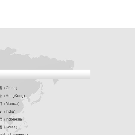
國（China）
港（HongKong）
門（Mamcu）
度（India）
（Indonesia）
國（Korea）