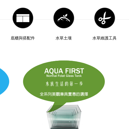
底櫃與搭配件
水草土壤
水草維護工具