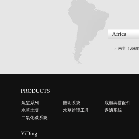
Africa
＞ 南非（South 
PRODUCTS
魚缸系列
照明系統
底櫃與搭配件
水草土壤
水草維護工具
過濾系統
二氧化碳系統
YiDing