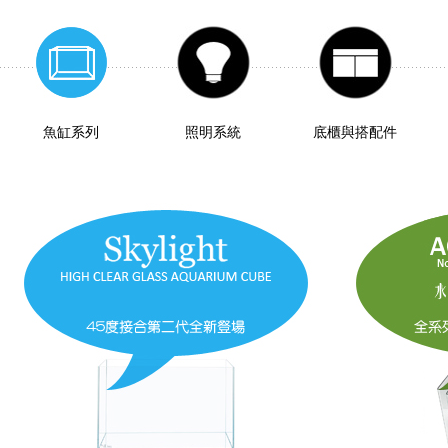
魚缸系列
照明系統
底櫃與搭配件