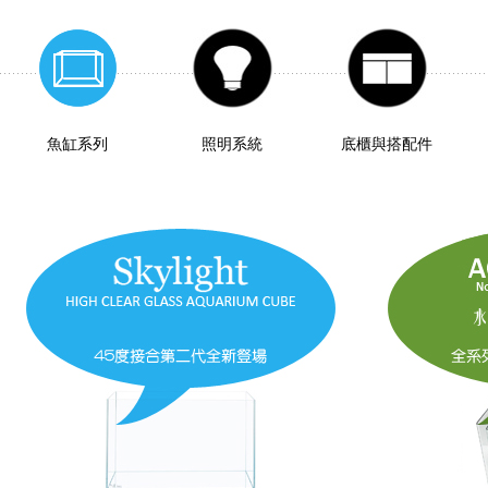
魚缸系列
照明系統
底櫃與搭配件