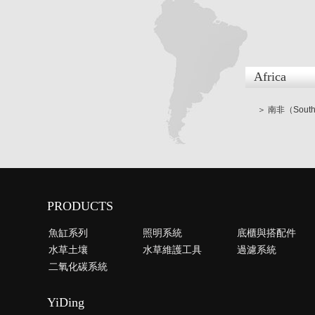
Africa
＞ 南非（South 
PRODUCTS
魚缸系列
照明系統
底櫃與搭配件
水草土壤
水草維護工具
過濾系統
二氧化碳系統
YiDing