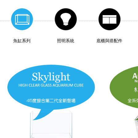
魚缸系列
照明系統
底櫃與搭配件