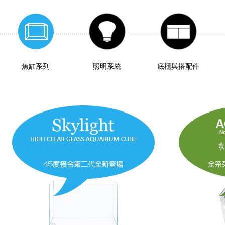
魚缸系列
照明系統
底櫃與搭配件