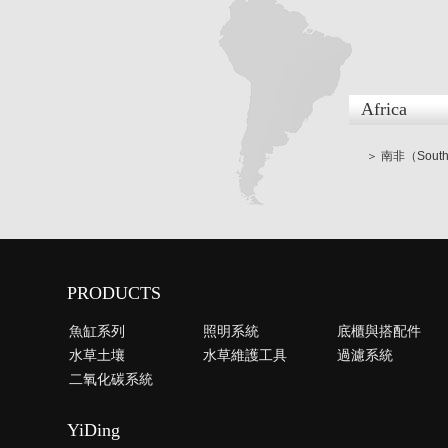
Africa
＞ 南非（South 
PRODUCTS
魚缸系列
照明系統
底櫃與搭配件
水草土壤
水草維護工具
過濾系統
二氧化碳系統
YiDing