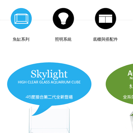
魚缸系列
照明系統
底櫃與搭配件