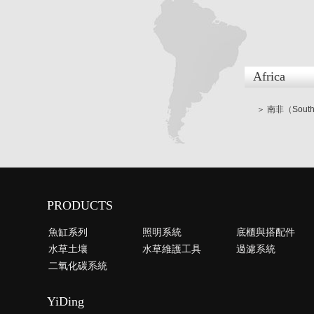
Africa
＞ 南非（South 
PRODUCTS
魚缸系列
照明系統
底櫃與搭配件
水草土壤
水草維護工具
過濾系統
二氧化碳系統
YiDing