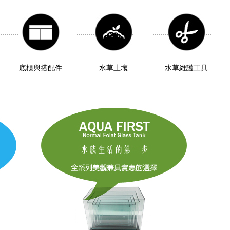
底櫃與搭配件
水草土壤
水草維護工具