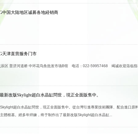
ING中国大陆地区诚募各地経销商
ING天津直营服务门市
辰区 普济河道桥 中环花鸟鱼批发市场B馆 电话：022-59957468 竭诚欢迎蒞临指
最新改版Skylight超白水晶缸問世，現正全面販售中。
Skylight超白水晶缸問世，現正全面販售中。從台灣引進專業技術團隊、配合進口
體根基。經多年焠鍊，终于制作出了最新改版Skylight超白水晶缸...