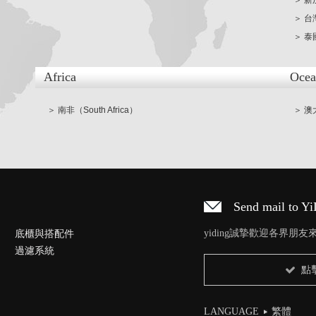
＞ 新
＞ 台
＞ 泰國
Africa
Ocea
＞ 南非（South Africa）
＞ 澳大
Send mail to Y
底櫃與搭配件
yiding誠摯歡迎各界朋
過濾系統
點
LANGUAGE
繁體