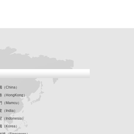
國（China）
港（HongKong）
門（Mamcu）
度（India）
（Indonesia）
國（Korea）