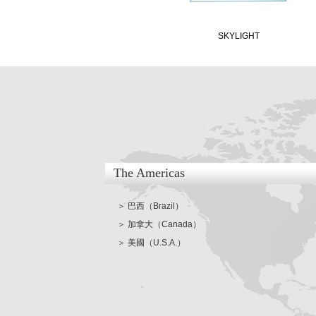
SKYLIGHT
The Americas
＞ 巴西（Brazil）
＞ 加拿大（Canada）
＞ 美國（U.S.A.）