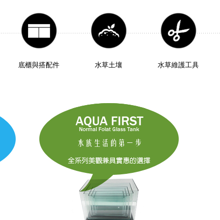
底櫃與搭配件
水草土壤
水草維護工具