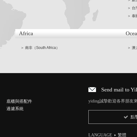
＞ 新
＞ 台
＞ 泰國
Africa
Ocea
＞ 南非（South Africa）
＞ 澳大
Send mail to Y
底櫃與搭配件
yiding誠摯歡迎各界朋
過濾系統
點
LANGUAGE
繁體