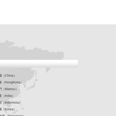
國（China）
港（HongKong）
門（Mamcu）
度（India）
（Indonesia）
國（Korea）