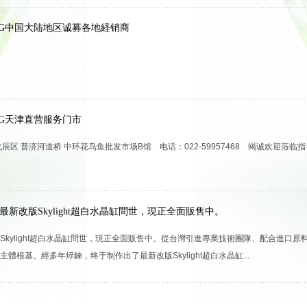
ING中国大陆地区诚募各地経销商
ING天津直营服务门市
辰区 普济河道桥 中环花鸟鱼批发市场B馆 电话：022-59957468 竭诚欢迎蒞临指
最新改版Skylight超白水晶缸問世，現正全面販售中。
Skylight超白水晶缸問世，現正全面販售中。從台灣引進專業技術團隊、配合進口
體根基。經多年焠鍊，终于制作出了最新改版Skylight超白水晶缸...