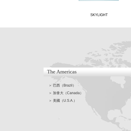
SKYLIGHT
The Americas
＞ 巴西（Brazil）
＞ 加拿大（Canada）
＞ 美國（U.S.A.）